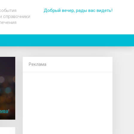
события
Добрый вечер, рады вас видеть!
и справочники
лечения
Реклама
пива
!