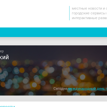
местные новости и 
городские сервисы 
интерактивные разв
ер
кий
Сегодня
международный день 