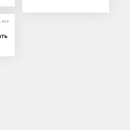
 все
ать