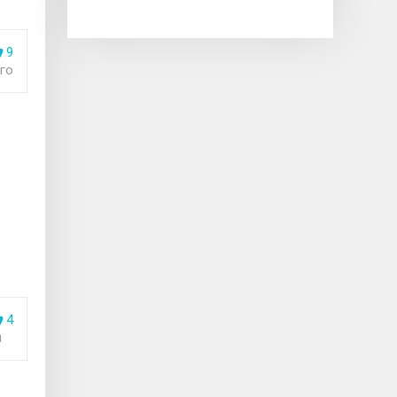
9
го
4
я