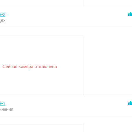
й-2
цех
Сейчас камера отключена
й-1
инения