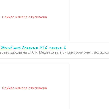
Сейчас камера отключена
ь Жилой дом, Акварель_PTZ_камера_2
ьство школы на ул.С.Р. Медведева в 37 микрорайоне г. Волжско
Сейчас камера отключена