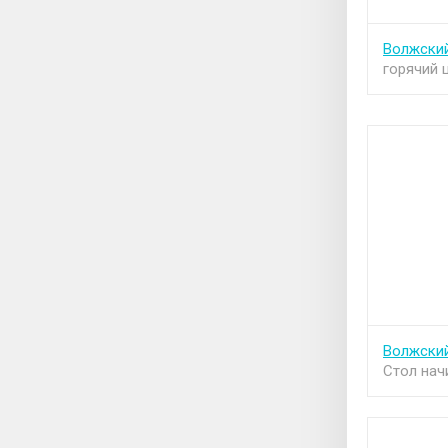
Волжски
горячий 
Волжски
Стол нач