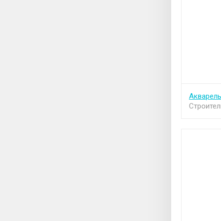
Акварел
Строител