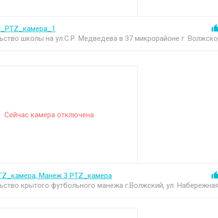
ь_PTZ_камера_1
ьство школы на ул.С.Р. Медведева в 37 микрорайоне г. Волжско
Сейчас камера отключена
TZ_камера, Манеж 3 PTZ_камера
ьство крытого футбольного манежа г.Волжский, ул. Набережна