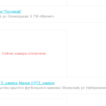
я "Постирай"
, ул. Оломоуцкая, 9, ГМ «Магнит»
Сейчас камера отключена
TZ_камера, Манеж 2 PTZ_камера
ьство крытого футбольного манежа г.Волжский, ул. Набережна