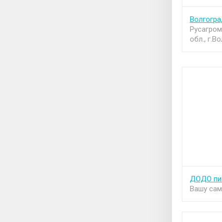
Волгогра
Русагром
обл., г.В
ДОДО пи
Вашу сам