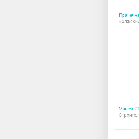
Прачечна
Волжский
Манеж P
Строител