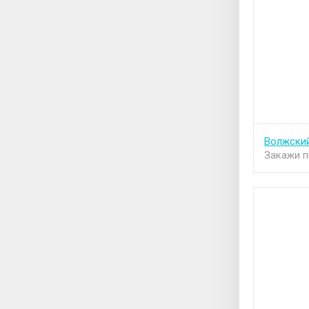
Волжски
Закажи п